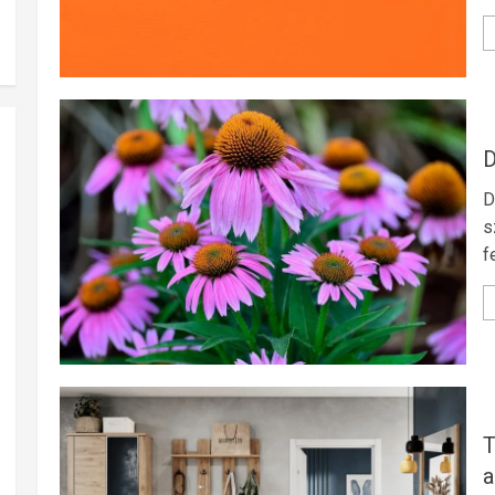
D
D
s
f
T
a