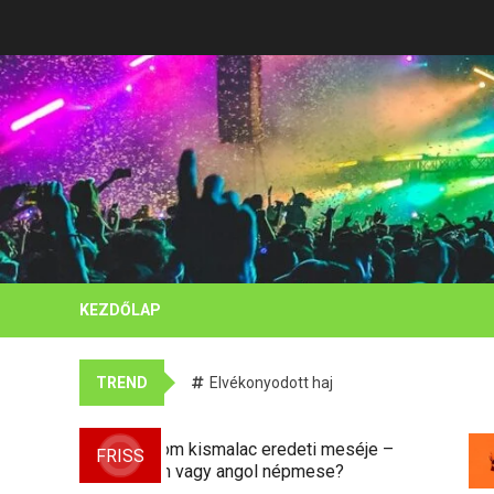
Skip
to
content
KEZDŐLAP
TREND
Elvékonyodott haj
H
A három kismalac eredeti meséje –
FRISS
m
Grimm vagy angol népmese?