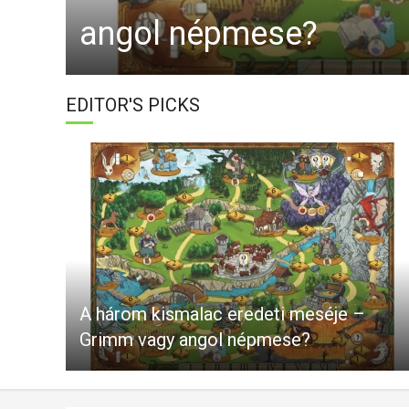
angol népmese?
EDITOR'S PICKS
A három kismalac eredeti meséje –
fűző
Grimm vagy angol népmese?