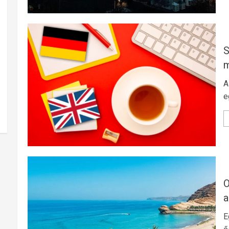
S
m
A
e
O
a
E