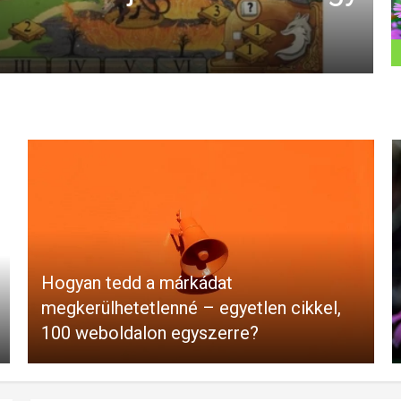
Hogyan tedd a márkádat
megkerülhetetlenné – egyetlen cikkel,
100 weboldalon egyszerre?