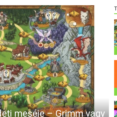
deti meséje – Grimm vagy