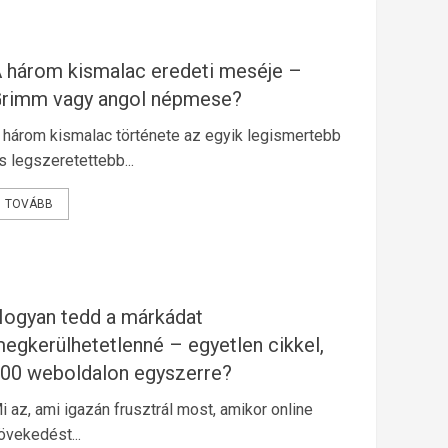
Pattanás elleni krém és a
változókori hajhullás
természetes kezelése
 három kismalac eredeti meséje –
6
rimm vagy angol népmese?
 három kismalac története az egyik legismertebb
s legszeretettebb...
Eladó lakás Szekszárdon
TOVÁBB
7
ogyan tedd a márkádat
A három kismalac eredeti meséje
egkerülhetetlenné – egyetlen cikkel,
– Grimm vagy angol népmese?
00 weboldalon egyszerre?
1
i az, ami igazán frusztrál most, amikor online
övekedést...