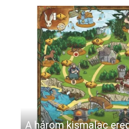
A három kismalac ere