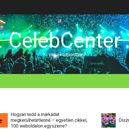
CelebCenter
Ki van a központban?
ogyan tedd a márkádat
egkerülhetetlenné – egyetlen cikkel,
Dísznövény
100 weboldalon egyszerre?