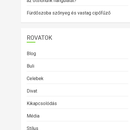
az otthonunk hangulatát?
Fürdőszoba szőnyeg és vastag cipőfűző
ROVATOK
Blog
Buli
Celebek
Divat
Kikapcsolódás
Média
Stílus