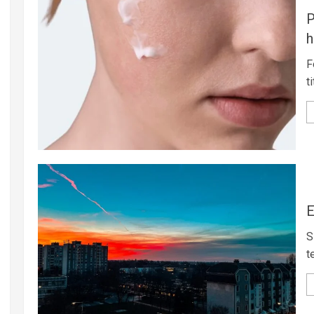
P
h
F
t
E
S
t