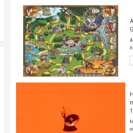
A
G
A
é
H
m
1
M
n