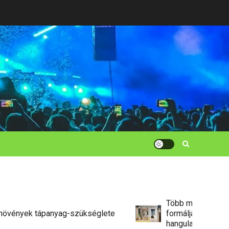
Fürdőszoba szőnyeg és vastag
cipőfűző
5
Pattanás elleni krém és a
változókori hajhullás
természetes kezelése
6
Több mint egy reflexió:
ek tápanyag-szükséglete
formálják a tükrök az ot
hangulatát?
Eladó lakás Szekszárdon