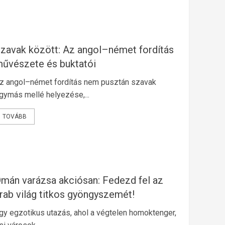
zavak között: Az angol–német fordítás
űvészete és buktatói
z angol–német fordítás nem pusztán szavak
gymás mellé helyezése,...
TOVÁBB
mán varázsa akciósan: Fedezd fel az
rab világ titkos gyöngyszemét!
gy egzotikus utazás, ahol a végtelen homoktenger,