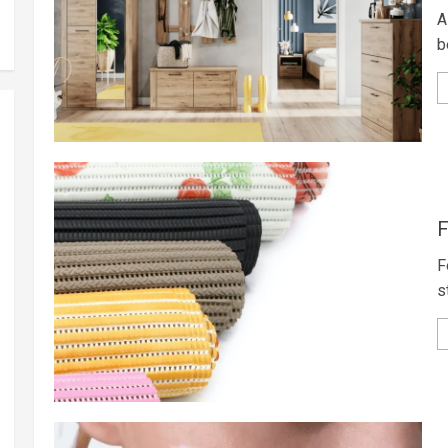
A
b
F
F
s