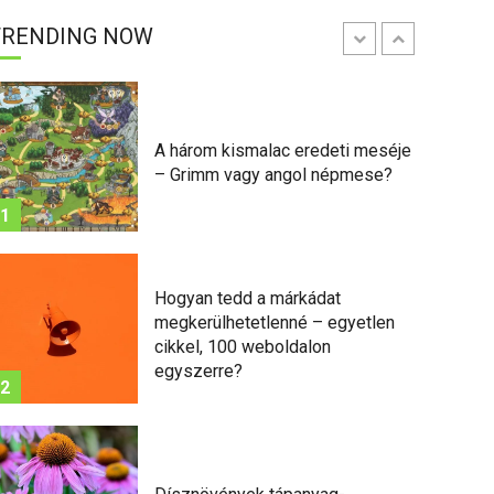
TRENDING NOW
7
A három kismalac eredeti meséje
– Grimm vagy angol népmese?
1
Hogyan tedd a márkádat
megkerülhetetlenné – egyetlen
cikkel, 100 weboldalon
egyszerre?
2
Hogyan tedd a márkádat me